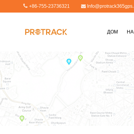
+86-755-23736321
Info@protrack365gps
ДОМ
НА