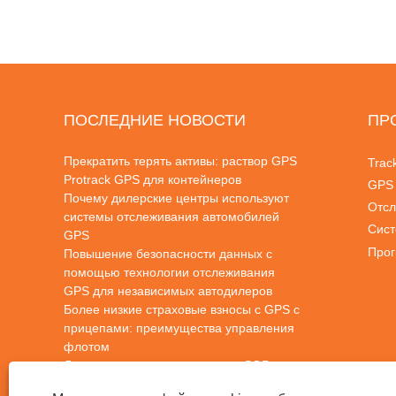
ПОСЛЕДНИЕ НОВОСТИ
ПР
Прекратить терять активы: раствор GPS
Trac
Protrack GPS для контейнеров
GPS
Почему дилерские центры используют
Отсл
системы отслеживания автомобилей
Сист
GPS
Прог
Повышение безопасности данных с
помощью технологии отслеживания
отсл
GPS для независимых автодилеров
Более низкие страховые взносы с GPS с
прицепами: преимущества управления
флотом
Лучшие преимущества парков SOP:
перегружать ваши операции с