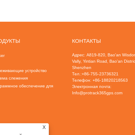
ОДУКТЫ
КОНТАКТЫ
Адрес: A819-820, Bao'an Wisd
ker
Vally, Yintian Road, Bao'an Distric
Shenzhen
еживающие устройство
Тел.:
+86-755-23736321
ема слежения
Телефон:
+86-18820218563
раммное обеспечение для
Электронная почта:
Info@protrack365gps.com
еживания
X