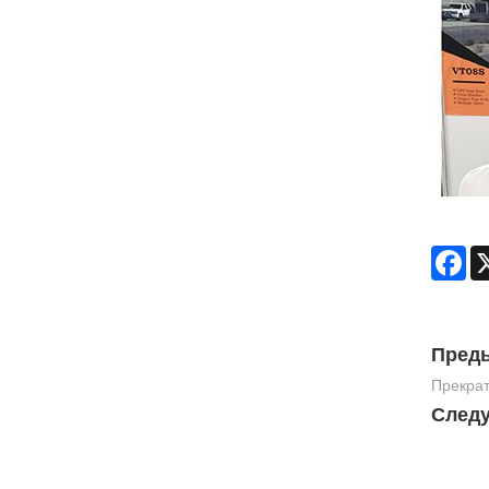
Fa
Пред
Прекрат
След